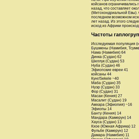
койсанов ограничивались г
назад, что составляет ок
(Митохондриальной Евы). 
последнем возможном исхо
лет назад. Из этого следу
исход из Африки происходи
Частоты гаплогру
Исследуемая популяция (н
Бушмены (Намибия, Тсумкв
Нама (Намибия) 64
Динка (Судан) 62
Шиллук (Судан) 53
Нуба (Судан) 46
Эфиопские евреи 41
койсаны 44
Кунг/Sekele ~40
Маба (Судан) 35
Нуэр (Судан) 33
Фор (Судан) 31
Масаи (Кения) 27
Масалит (Судан) 19
Амхара (Эфиопия) ~16
Эфиопы 14
Банту (Кения) 14
Мандара (Камерун) 14
Хауса (Судан) 13
Кхое (Южная Африка) 12
Фульбе (Камерун) 12
Дамара (Намибия) 11