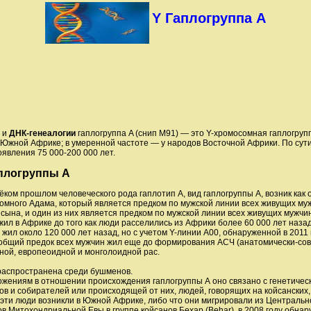
Y Гаплогруппа A
е и
ДНК-генеалогии
гаплогруппа A (снип M91) — это Y-хромосомная гаплогруп
 Южной Африке; в умеренной частоте — у народов Восточной Африки. По сут
оявления 75 000-200 000 лет.
плогруппы A
ёком прошлом человеческого рода гаплотип А, вид гаплогруппы А, возник как 
омного Адама, который является предком по мужской линии всех живущих муж
 сына, и один из них является предком по мужской линии всех живущих мужчи
 жил в Африке до того как люди расселились из Африки более 60 000 лет наза
жил около 120 000 лет назад, но с учетом Y-линии A00, обнаруженной в 2011 
 общий предок всех мужчин жил еще до формирования АСЧ (анатомически-совр
ой, европеоидной и монголоидной рас.
аспространена среди бушменов.
жениям в отношении происхождения гаплогруппы А оно связано с генетическ
в и собирателей или происходящей от них, людей, говорящих на койсанских
 эти люди возникли в Южной Африке, либо что они мигрировали из Централь
ов Митохондриальной Евы в группе койсанов Бехар (Behar), в 2008 году обна