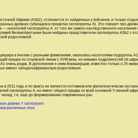
сточной Африке (A3b2), отличается от найденных у койсанов, и только отдал
 разных древних субкладов в пределах гаплогруппы A). Это говорит про древ
 — носителей гаплогруппы A, от того же самого наследственного населения 
их семей Великобритании были найдены представители гаплогруппы A3b2 с от
ской родословной.
Йоркшира в Англии с разными фамилиями, оказались носителями подгруппы A1
бщий предок по отцовской линии с XVIII века, но никаких подробностей об аф
 A1 очень редка. В дополнение к семи йоркширцам, известно только о 25 жив
орых имеют западноафриканскую родословную.
а в 2011 году, и по факту не является потомком или филогенетически сестри
лей гаплогруппы A, но имеет общего предка со всей основной Y-линией афр
т назад, т.е. еще до формирования современных рас.
кое дерево Y гаплогрупп
ков различных эпох