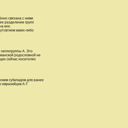
ённо связана с ними
нее разделение групп
на юге.
сутсвтием каких-либо
 гаплогруппы A. Это
риканской родословной не
ущих сейчас носителях
нским субкладом для ранее
о-евразийцев A-T