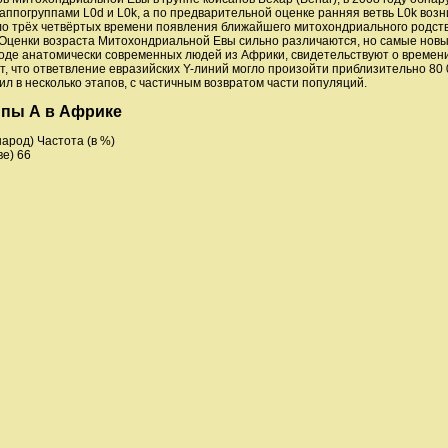
аппогруппами L0d и L0k, а по предварительной оценке ранняя ветвь L0k возн
оло трёх четвёртых времени появления ближайшего митохондриального родст
Оценки возраста Митохондриальной Евы сильно различаются, но самые новы
де анатомически современных людей из Африки, свидетельствуют о времен
ет, что ответвление евразийских Y-линий могло произойти приблизительно 80 
л в несколько этапов, с частичным возвратом части популяций.
ппы А в Африке
арод) Частота (в %)
е) 66