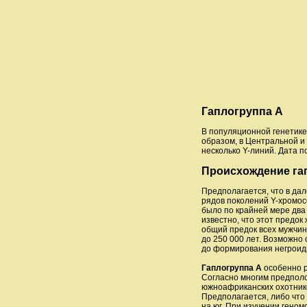
Гаплогруппа A
В популяционной генетик
образом, в Центральной и
несколько Y-линий. Дата п
Происхождение га
Предполагается, что в дал
рядов поколений Y-хромос
было по крайней мере два
известно, что этот предок
общий предок всех мужчин 
до 250 000 лет. Возможно
до формирования негроидн
Гаплогруппа А
особенно р
Согласно многим предполо
южноафриканских охотнико
Предполагается, либо что
на юг. При изучении геном