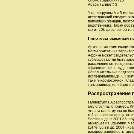
Оромо (Эфиопия) 10
Арабы (Египет) 3
Y-гаплогруппы A и B могл
исследований следует, чт
популяции женщин, поэтом
родственника. Таким образ
как от L0k до основной точ
Гипотезы смежный п
Археологические свидетел
могли обитать на террито
Африке может свидетельств
субкладов могли быть зам
расселения скотоводческог
эфиопская, нило-суданска
Дополнительные подтверж
исследованиям ДНК. К жи
так и Y-хромосомной. Кла
танзанийцев, кенийцев и э
Распространение 
Гаплогруппа A распростран
гаплогруппа. К примеру, K
что эта гаплогруппа не бы
койсанов из-за присутстви
Semino и др. в 2001 обна
амхарцев из Эфиопии. Част
(14 %, Luis и др. 2004), и
распространённость гапло