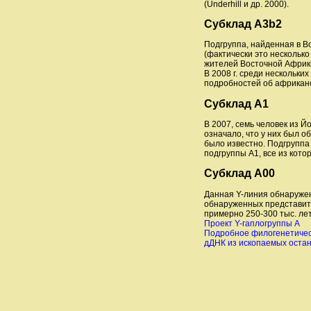
(Underhill и др. 2000).
Субклад A3b2
Подгруппа, найденная в Во
(фактически это несколько
жителей Восточной Африки
В 2008 г. среди нескольк
подробностей об африкан
Субклад A1
В 2007, семь человек из 
означало, что у них был о
было известно. Подгруппа
подгруппы A1, все из кот
Субклад A00
Данная Y-линия обнаружен
обнаруженных представите
примерно 250-300 тыс. ле
Проект Y-гаплогруппы A
Подробное филогенетичес
дДНК из ископаемых остан