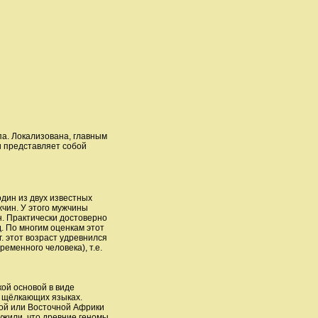
па. Локализована, главным
и представляет собой
один из двух известных
чин. У этого мужчины
н. Практически достоверно
д. По многим оценкам этот
г. этот возраст удревнился
еменного человека), т.е.
ой основой в виде
, щёлкающих языках.
ной или Восточной Африки
ружили, что древние геномы