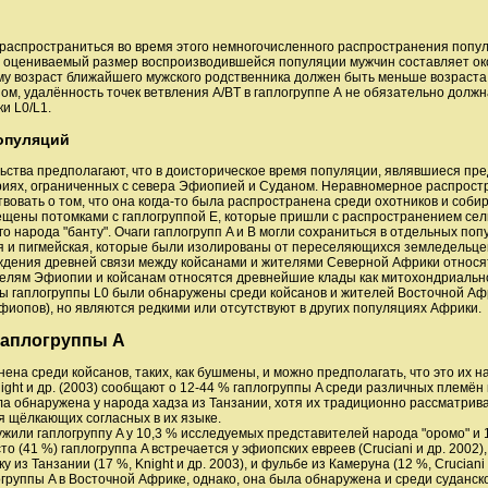
и распространиться во время этого немногочисленного распространения попул
о оцениваемый размер воспроизводившейся популяции мужчин составляет ок
у возраст ближайшего мужского родственника должен быть меньше возраст
ом, удалённость точек ветвления A/BT в гаплогруппе А не обязательно должн
ки L0/L1.
опуляций
ьства предполагают, что в доисторическое время популяции, являвшиеся пр
риях, ограниченных с севера Эфиопией и Суданом. Неравномерное распрост
овать о том, что она когда-то была распространена среди охотников и собир
ещены потомками с гаплогруппой Е, которые пришли с распространением сель
о народа "банту". Очаги гаплогрупп A и B могли сохраниться в отдельных попу
я и пигмейская, которые были изолированы от переселяющихся земледельцев
дения древней связи между койсанами и жителями Северной Африки относя
телям Эфиопии и койсанам относятся древнейшие клады как митохондриальн
ды гаплогруппы L0 были обнаружены среди койсанов и жителей Восточной Аф
фиопов), но являются редкими или отсутствуют в других популяциях Африки.
гаплогруппы A
ена среди койсанов, таких, как бушмены, и можно предполагать, что это их 
night и др. (2003) сообщают о 12-44 % гаплогруппы A среди различных племён
ла обнаружена у народа хадза из Танзании, хотя их традиционно рассматрива
я щёлкающих согласных в их языке.
ружили гаплогруппу A у 10,3 % исследуемых представителей народа "оромо" и
о (41 %) гаплогруппа A встречается у эфиопских евреев (Cruciani и др. 2002),
раку из Танзании (17 %, Knight и др. 2003), и фульбе из Камеруна (12 %, Crucian
группы A в Восточной Африке, однако, она была обнаружена и среди суданско