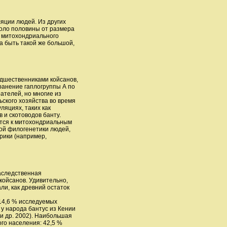
яции людей. Из других
оло половины от размера
а митохондриального
а быть такой же большой,
едшественниками койсанов,
ранение гаплогруппы А по
ателей, но многие из
ского хозяйства во время
ляциях, таких как
 и скотоводов банту.
тся к митохондриальным
ой филогенетики людей,
рики (например,
наследственная
 койсанов. Удивительно,
ли, как древний остаток
 14,6 % исследуемых
 у народа бантус из Кении
i и др. 2002). Наибольшая
го населения: 42,5 %