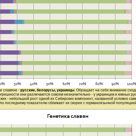
е славяне -
русские, белорусы, украинцы
. Обращает на себя внимание сходс
огрешности они различаются совсем незначительно - у украинцев и южных р
сских - небольшой рост одной из Сибирских компонент, названной условно с
по последнему показателю сближает их скорее с германоязычной популяцие