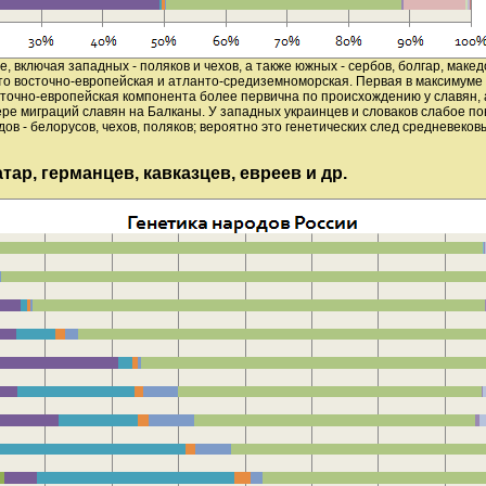
 включая западных - поляков и чехов, а также южных - сербов, болгар, македо
Это восточно-европейская и атланто-средиземноморская. Первая в максимуме 
Восточно-европейская компонента более первична по происхождению у славян
ере миграций славян на Балканы. У западных украинцев и словаков слабое 
в - белорусов, чехов, поляков; вероятно это генетических след средневековы
атар, германцев, кавказцев, евреев и др.