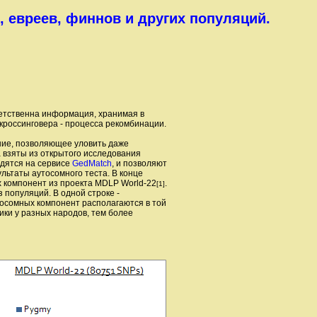
в, евреев, финнов и других популяций.
ветственна информация, хранимая в
кроссинговера - процесса рекомбинации.
ение, позволяющее уловить даже
 взяты из открытого исследования
одятся на сервисе
GedMatch
, и позволяют
льтаты аутосомного теста. В конце
 компонент из проекта MDLP World-22
.
[1]
популяций. В одной строке -
тосомных компонент располагаются в той
ики у разных народов, тем более