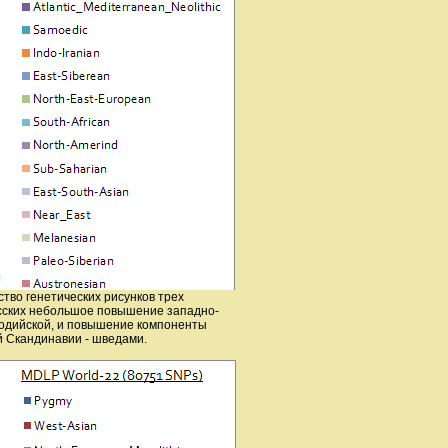
тво генетических рисунков трех
усских небольшое повышение западно-
амодийской, и повышение компоненты
й Скандинавии - шведами.