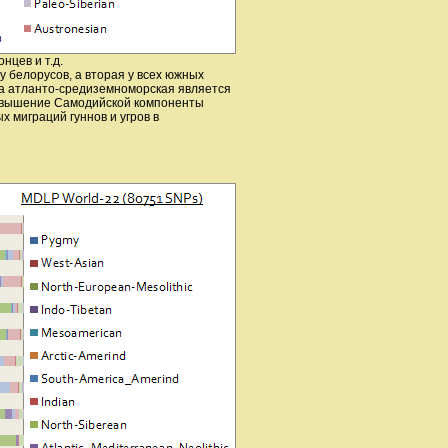
нцев и т.д.
у белорусов, а вторая у всех южных
, а атланто-средиземноморская является
повышение Самодийской компоненты
х миграций гуннов и угров в