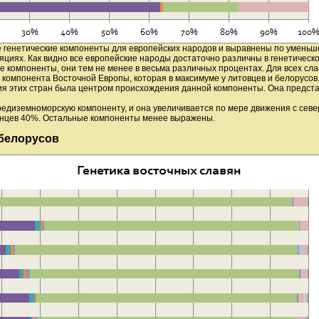
 генетические компоненты для европейских народов и выравнены по умень
ляциях. Как видно все европейские народы достаточно различны в генетическо
 компоненты, они тем не менее в весьма различных процентах. Для всех сла
компонента Восточной Европы, которая в максимуме у литовцев и белорусов
ия этих стран была центром происхождения данной компоненты. Она представ
едиземноморскую компоненту, и она увеличивается по мере движения с север
ьянцев 40%. Остальные компоненты менее выражены.
 белорусов