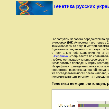
Генетика русских укра
Гаплогруппы человека передаются по пр
аутосомах ДНК. Аутосомы - это первые 2
Таким образом от отца и матери потомк
В данном исследовании используется бо
относительно небольшие влияния на ген
В.Веренича
- специалиста по сравнитель
любому желающему узнать свое сравните
исследования приведены карты географи
На графиках приведенных ниже показаны
процентная разбивка для одной популяц
же последовательности слева направо, ч
похожим выглядит рисунок на приведенно
Генетика немцев, литовцев, 