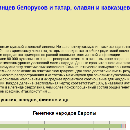
инцев белорусов и татар, славян и кавказце
ямым мужской и женской линиям. Но за генетику как мужчин так и женщин от
2 пары хромосом у человека, которые передаются от обоих родителей после 
ам передается примерно по равной половине генетической информации.
лее 80 000 аутосомных снипов, реперных точек - это очень высокое разреш
етическом уровне у основной массы народа. Данные сравнительного анализа
ному анализу генетических компонент. Сами генетические калькуляторы нах
льное положение на генетическом графике. Для этого достаточно иметь резу
ческого распространения и частотных максимумов для основных аутосомных
 основные компоненты и их среднее процентное соотношение для каждой из 
ии. Каждое деление (вертикальная черта) соответствует 10%, а названия ау
то и в легенде сверху вниз. Чем более похож процентный состав общей генет
м графике. Итак приступим ...
русских, шведов, финнов и др.