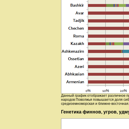
Данный график отображает различное пр
народов Поволжья повышается доля сиби
средиземноморская и ближне-восточная
Генетика финнов, угров, удму