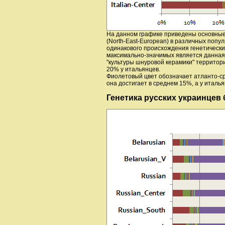
На данном графике приведены основные
(North-East-European) в различных попу
одинакового происхождения генетические
максимально-значимых является данная 
"культуры шнуровой керамики" территор
20% у итальянцев.
Фиолетовый цвет обозначает атланто-ср
она достигает в среднем 15%, а у итал
Генетика русских украинцев