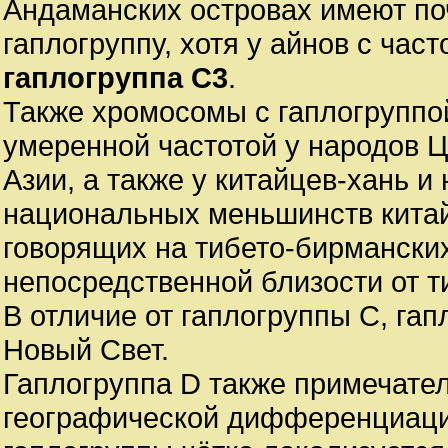
Андаманских островах имеют по
гаплогруппу, хотя у айнов с час
гаплогруппа C3
.
Также хромосомы с гаплогруппо
умеренной частотой у народов Ц
Азии, а также у китайцев-хань и
национальных меньшинств кита
говорящих на тибето-бирмански
непосредственной близости от т
В отличие от гаплогруппы C, гап
Новый Свет.
Гаплогруппа D также примечате
географической дифференциаци