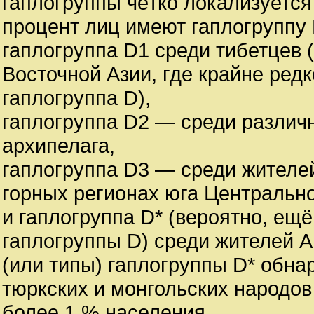
гаплогруппы чётко локализуется
процент лиц имеют гаплогруппу 
гаплогруппа D1 среди тибетцев 
Восточной Азии, где крайне ред
гаплогруппа D),
гаплогруппа D2 — среди различ
архипелага,
гаплогруппа D3 — среди жителей
горных регионах юга Центрально
и гаплогруппа D* (вероятно, ещ
гаплогруппы D) среди жителей А
(или типы) гаплогруппы D* обна
тюркских и монгольских народов
более 1 % населения.