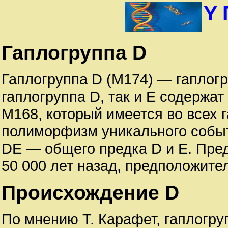
Y 
Гаплогруппа D
Гаплогруппа D (M174) — гаплог
гаплогруппа D, так и E содерж
M168, который имеется во всех г
полиморфизм уникального событ
DE — общего предка D и Е. Пре
50 000 лет назад, предположител
Происхождение D
По мнению Т. Карафет, гаплогруп